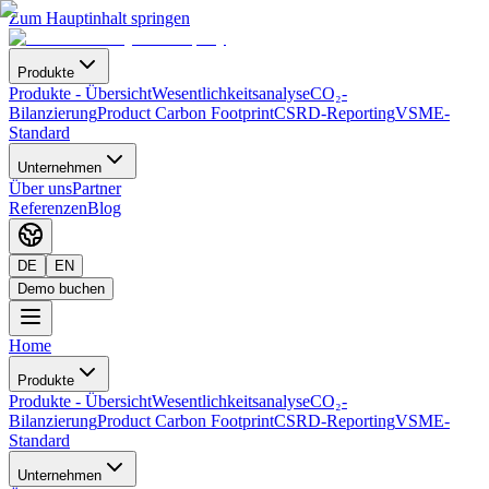
Zum Hauptinhalt springen
Produkte
Produkte
-
Übersicht
Wesentlichkeitsanalyse
CO₂-
Bilanzierung
Product Carbon Footprint
CSRD-Reporting
VSME-
Standard
Unternehmen
Über uns
Partner
Referenzen
Blog
DE
EN
Demo buchen
Home
Produkte
Produkte
-
Übersicht
Wesentlichkeitsanalyse
CO₂-
Bilanzierung
Product Carbon Footprint
CSRD-Reporting
VSME-
Standard
Unternehmen