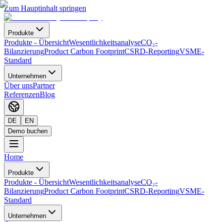
Zum Hauptinhalt springen
Produkte
Produkte
-
Übersicht
Wesentlichkeitsanalyse
CO₂-
Bilanzierung
Product Carbon Footprint
CSRD-Reporting
VSME-
Standard
Unternehmen
Über uns
Partner
Referenzen
Blog
DE
EN
Demo buchen
Home
Produkte
Produkte
-
Übersicht
Wesentlichkeitsanalyse
CO₂-
Bilanzierung
Product Carbon Footprint
CSRD-Reporting
VSME-
Standard
Unternehmen